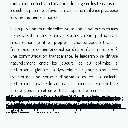
motivation collective et d’apprendre à gérer les tensions ou
les échecs potentiels, favorisant ainsi une résilience précieuse
lors des moments critiques.
La préparation mentale collective se traduit par des exercices
de visualisation, des échanges sur les valeurs partagées et
l’instauration de rituels propres à chaque équipe. Grâce à
l’implication des membres autour d’objectifs communs et à
une communication transparente, le leadership se diffuse
naturellement entre les joueurs, ce qui optimise la
performance globale. La dynamique de groupe ainsi créée
transforme une somme d’individualités en un collectif
performant, capable de surpasser la concurrence même face
à une pression extrême. Cette approche, centrée sur la
Comment choisir la couleur de
Sports extrêmes Découverte des
Exploration des buts les plus
Comment choisir son maillot de
Analyse des performances des
Les facteurs déterminants pour le
L'importance de la légèreté du
Rétrospective des confrontations :
psychologie d’équipe, s’impose désormais comme une arme
discrète mais déterminante lors des grands rendez-vous
votre kimono pour le Jiu Jitsu
compétitions de VTT de descente
mémorables en compétitions
football pour la saison 2024-2025
équipes au fil des saisons en Top 14
maintien d'un club de football en
matériel pour les compétitions de
LOSC contre FC Nantes dans
sportifs.
Brésilien ?
européennes
: tendances et surprises
première division
trekking
l'histoire de la Ligue 1