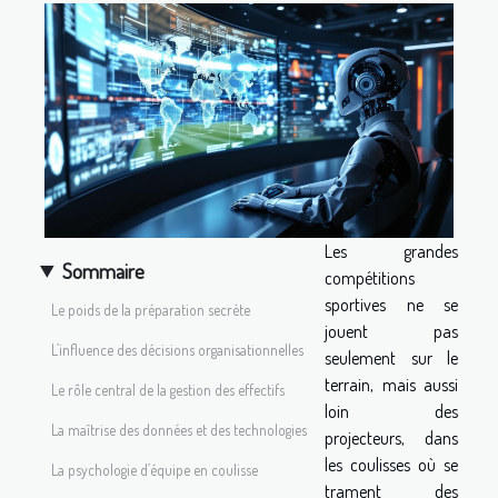
Les grandes
Sommaire
compétitions
sportives ne se
Le poids de la préparation secrète
jouent pas
L’influence des décisions organisationnelles
seulement sur le
terrain, mais aussi
Le rôle central de la gestion des effectifs
loin des
La maîtrise des données et des technologies
projecteurs, dans
les coulisses où se
La psychologie d’équipe en coulisse
trament des