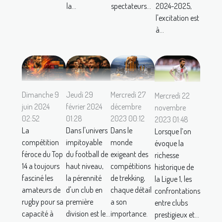
la...
spectateurs...
2024-2025,
l'excitation est
à...
Jeudi 29
Mercredi 27
Dimanche 9
Mercredi 22
février 2024
décembre
juin 2024
novembre
01:28
2023 00:12
02:52
2023 01:48
Dans l'univers
Dans le
La
Lorsque l’on
impitoyable
monde
compétition
évoque la
du football de
exigeant des
féroce du Top
richesse
haut niveau,
compétitions
14 a toujours
historique de
la pérennité
de trekking,
fasciné les
la Ligue 1, les
d'un club en
chaque détail
amateurs de
confrontations
première
a son
rugby pour sa
entre clubs
division est le...
importance.
capacité à
prestigieux et...