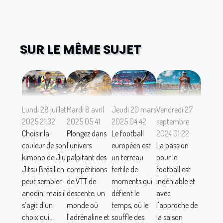
SUR LE MÊME SUJET
Lundi 28 juillet
Mardi 8 avril
Jeudi 20 mars
Vendredi 27
2025 21:32
2025 05:41
2025 04:42
septembre
Choisir la
Plongez dans
Le football
2024 01:22
couleur de son
l'univers
européen est
La passion
kimono de Jiu
palpitant des
un terreau
pour le
Jitsu Brésilien
compétitions
fertile de
football est
peut sembler
de VTT de
moments qui
indéniable et
anodin, mais il
descente, un
défient le
avec
s’agit d’un
monde où
temps, où le
l'approche de
choix qui...
l'adrénaline et
souffle des
la saison