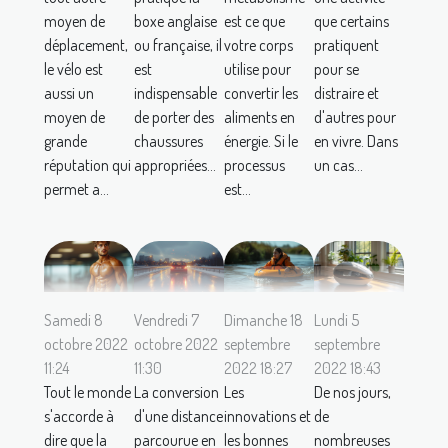
moyen de
boxe anglaise
est ce que
que certains
déplacement,
ou française, il
votre corps
pratiquent
le vélo est
est
utilise pour
pour se
aussi un
indispensable
convertir les
distraire et
moyen de
de porter des
aliments en
d'autres pour
grande
chaussures
énergie. Si le
en vivre. Dans
réputation qui
appropriées...
processus
un cas...
permet a...
est...
Samedi 8
Vendredi 7
Dimanche 18
Lundi 5
octobre 2022
octobre 2022
septembre
septembre
11:24
11:30
2022 18:27
2022 18:43
Tout le monde
La conversion
Les
De nos jours,
s'accorde à
d'une distance
innovations et
de
dire que la
parcourue en
les bonnes
nombreuses