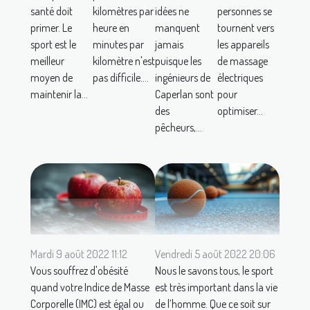
santé doit
kilomètres par
idées ne
personnes se
primer. Le
heure en
manquent
tournent vers
sport est le
minutes par
jamais
les appareils
meilleur
kilomètre n'est
puisque les
de massage
moyen de
pas difficile....
ingénieurs de
électriques
maintenir la...
Caperlan sont
pour
des
optimiser...
pêcheurs,...
Mardi 9 août 2022 11:12
Vendredi 5 août 2022 20:06
Vous souffrez d'obésité
Nous le savons tous, le sport
quand votre Indice de Masse
est très important dans la vie
Corporelle (IMC) est égal ou
de l’homme. Que ce soit sur