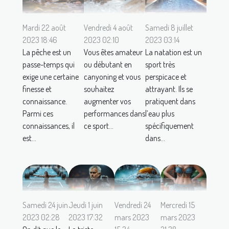
Mardi 22 août
Vendredi 4 août
Samedi 8 juillet
2023 18:46
2023 02:10
2023 03:14
La pêche est un
Vous êtes amateur
La natation est un
passe-temps qui
ou débutant en
sport très
exige une certaine
canyoning et vous
perspicace et
finesse et
souhaitez
attrayant. Ils se
connaissance.
augmenter vos
pratiquent dans
Parmi ces
performances dans
l’eau plus
connaissances, il
ce sport...
spécifiquement
est...
dans...
Samedi 24 juin
Jeudi 1 juin
Vendredi 24
Mercredi 15
2023 02:28
2023 17:32
mars 2023
mars 2023