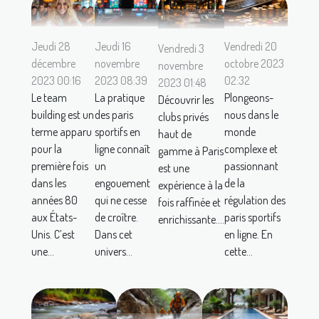
Jeudi 28
Jeudi 16
Vendredi 20
Vendredi 3
décembre
novembre
octobre 2023
novembre
2023 00:16
2023 08:39
02:32
2023 01:48
Le team
La pratique
Plongeons-
Découvrir les
building est un
des paris
nous dans le
clubs privés
terme apparu
sportifs en
monde
haut de
pour la
ligne connaît
complexe et
gamme à Paris
première fois
un
passionnant
est une
dans les
engouement
de la
expérience à la
années 80
qui ne cesse
régulation des
fois raffinée et
aux États-
de croître.
paris sportifs
enrichissante....
Unis. C’est
Dans cet
en ligne. En
une...
univers...
cette...