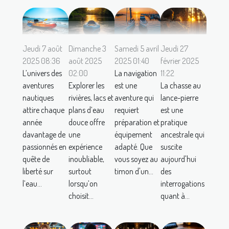
Jeudi 7 août
Dimanche 3
Samedi 5 avril
Jeudi 27
2025 08:36
août 2025
2025 01:40
février 2025
L’univers des
02:00
La navigation
11:22
aventures
Explorer les
est une
La chasse au
nautiques
rivières, lacs et
aventure qui
lance-pierre
attire chaque
plans d’eau
requiert
est une
année
douce offre
préparation et
pratique
davantage de
une
équipement
ancestrale qui
passionnés en
expérience
adapté. Que
suscite
quête de
inoubliable,
vous soyez au
aujourd'hui
liberté sur
surtout
timon d'un...
des
l’eau...
lorsqu’on
interrogations
choisit...
quant à...