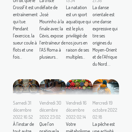
On dit que le
La triste
15:34
21:38
CrossFit est un
défaite de
La natation
La danse
entraînement
José
est un sport
orientale est
qui tue.
Mourinho à la
aquatique qui
une danse
Pendant
finale avec la
est le plus
expressive qui
l'exercice, la
Cévis, expose
privilégié de
tire ses
sueur coule à
l’entraîneur de
nos jours en
origines du
flots et une
l’AS Roma à
raison de ses
Moyen-Orient
fois...
plusieurs...
multiples...
et de l'Afrique
du Nord....
Samedi 31
Vendredi 30
Vendredi 16
Mercredi 19
décembre
décembre
décembre
octobre 2022
2022 16:52
2022 23:02
2022 02:14
02:18
À l'instar de
Que l'on
Votre
La pêche est
tout autre
pratique la
métabolisme
une activité